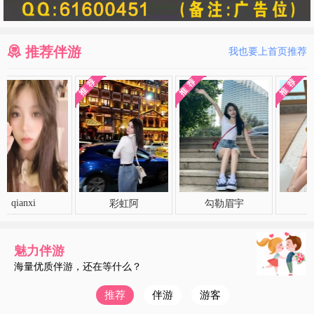
推荐伴游
我也要上首页推荐
nxi
彩虹阿
勾勒眉宇
暖阳
魅力伴游
海量优质伴游，还在等什么？
推荐
伴游
游客