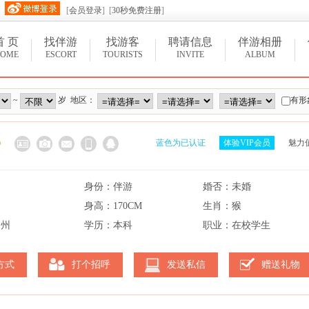
[
会员登录
] [
30秒免费注册
]
首 页
找伴游
找游客
聘请信息
伴游相册
OME
ESCORT
TOURISTS
INVITE
ALBUM
~
岁 地区：
有形
蓝色为已认证
体验VIP会员
魅力
身份：伴游
婚否：未婚
身高：170CM
生肖：猴
常州
学历：本科
职业：在校学生
方式
打个招呼
发送私信
赠送礼物