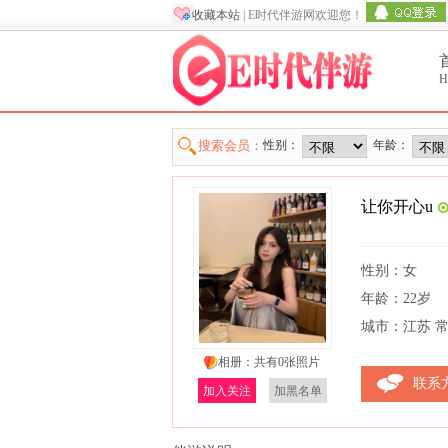
收藏本站
| E时代伴游网欢迎您！
H
搜索会员：
性别：
年龄：
让你开心u
性别：女
年龄：22岁
城市：江苏 
相册：共有0张照片
联系
加入关注
加黑名单