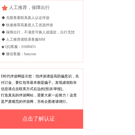
人工推荐，保障出行
◆ 无限查看联系真人认证伴游
◆ 快速推荐高素质人工优选伴游
◆ 保障出行，不满意可换人或退款，出行无忧
◆ 人工推荐请联系客服MM
◆ QQ客服：61600451
◆ 微信客服：banyoue
E时代伴游网提示您：找伴游请提高防骗意识，先
付订金、要红包等基本都是骗子。发现虚假欺诈
信息请点击联系方式右边的[投诉/举报]。
打造真实的伴游网站，需要大家一起努力！这里
是严肃规范的伴游网，另有企图者请绕行。
点击了解认证