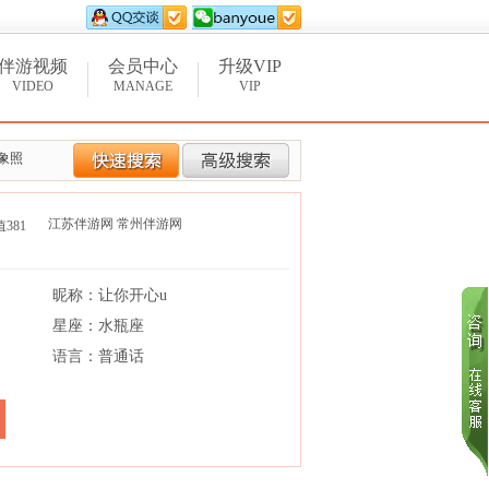
伴游视频
会员中心
升级VIP
VIDEO
MANAGE
VIP
象照
江苏伴游网
常州伴游网
值3
81
昵称：让你开心u
星座：水瓶座
语言：普通话