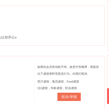
u让你开心u
如果此会员有动机不纯、故意中伤侮辱，请提供
以下虚假资料等恶劣行为，向我们投诉。
照片虚假，电话虚假，Email虚假
QQ虚假，年龄虚假，职业虚假