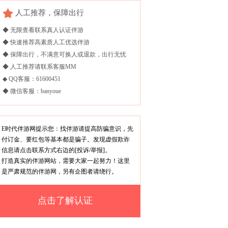
人工推荐，保障出行
◆ 无限查看联系真人认证伴游
◆ 快速推荐高素质人工优选伴游
◆ 保障出行，不满意可换人或退款，出行无忧
◆ 人工推荐请联系客服MM
◆ QQ客服：61600451
◆ 微信客服：banyoue
E时代伴游网提示您：找伴游请提高防骗意识，先
付订金、要红包等基本都是骗子。发现虚假欺诈
信息请点击联系方式右边的[投诉/举报]。
打造真实的伴游网站，需要大家一起努力！这里
是严肃规范的伴游网，另有企图者请绕行。
点击了解认证