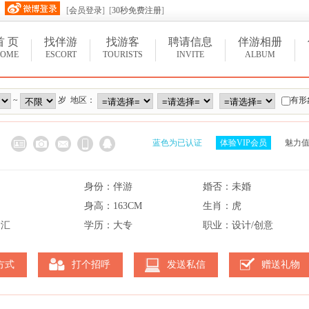
[
会员登录
] [
30秒免费注册
]
首 页
找伴游
找游客
聘请信息
伴游相册
OME
ESCORT
TOURISTS
INVITE
ALBUM
~
岁 地区：
有形
蓝色为已认证
体验VIP会员
魅力值
身份：伴游
婚否：未婚
身高：163CM
生肖：虎
徐汇
学历：大专
职业：设计/创意
方式
打个招呼
发送私信
赠送礼物