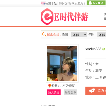
收藏本站
| E时代伴游网欢迎您！
H
搜索会员：
性别：
年龄：
xueluo888
性别：女
年龄：28岁
城市：上海 
相册：共有0张照片
联系
加入关注
加黑名单