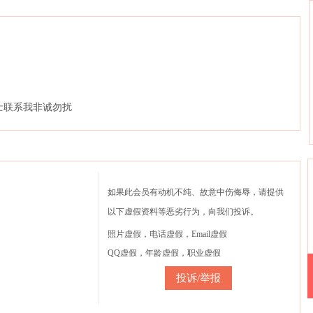
士联系我非诚勿扰
如果此会员有动机不纯、故意中伤侮辱，请提供
以下虚假资料等恶劣行为，向我们投诉。
照片虚假，电话虚假，Email虚假
QQ虚假，年龄虚假，职业虚假