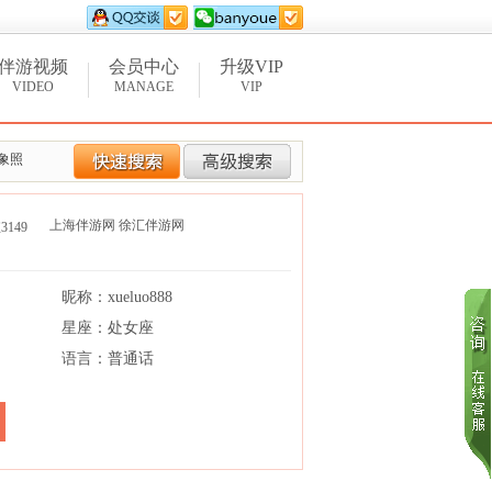
伴游视频
会员中心
升级VIP
VIDEO
MANAGE
VIP
象照
上海伴游网
徐汇伴游网
3
149
昵称：xueluo888
星座：处女座
语言：普通话