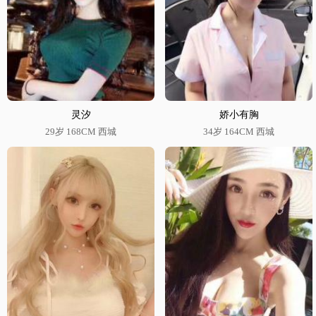
灵汐
娇小有胸
29岁 168CM 西城
34岁 164CM 西城