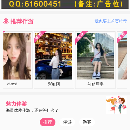
推荐伴游
我也要上首页推荐
nxi
彩虹阿
勾勒眉宇
暖阳
魅力伴游
海量优质伴游，还在等什么？
推荐
伴游
游客