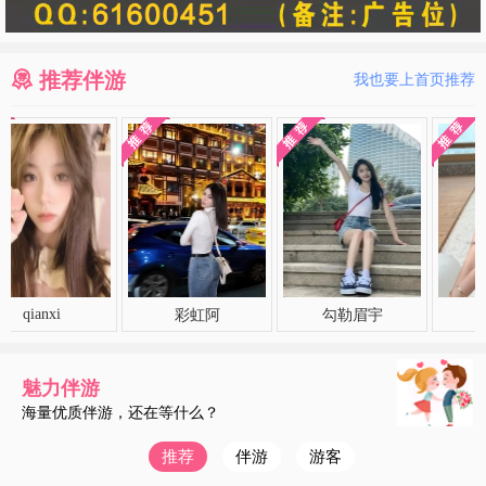
推荐伴游
我也要上首页推荐
nxi
彩虹阿
勾勒眉宇
暖阳
魅力伴游
海量优质伴游，还在等什么？
推荐
伴游
游客