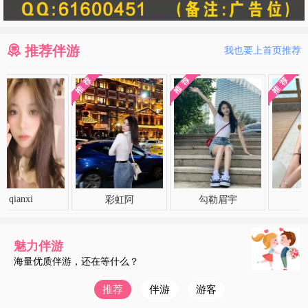
推荐伴游
我也要上首页推荐
i
彩虹阿
勾勒眉宇
暖阳
魅力伴游
海量优质伴游，还在等什么？
推荐
伴游
游客