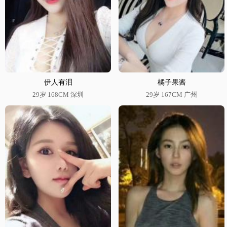
伊人有泪
橘子果酱
29岁 168CM 深圳
29岁 167CM 广州